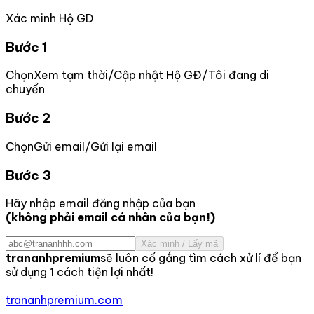
Xác minh Hộ GD
Bước 1
Chọn
Xem tạm thời
/
Cập nhật Hộ GĐ
/
Tôi đang di
chuyển
Bước 2
Chọn
Gửi email
/
Gửi lại email
Bước 3
Hãy nhập email đăng nhập của bạn
(không phải email cá nhân của bạn!)
Xác minh / Lấy mã
trananhpremium
sẽ luôn cố gắng tìm cách xử lí để bạn
sử dụng 1 cách tiện lợi nhất!
trananhpremium.com